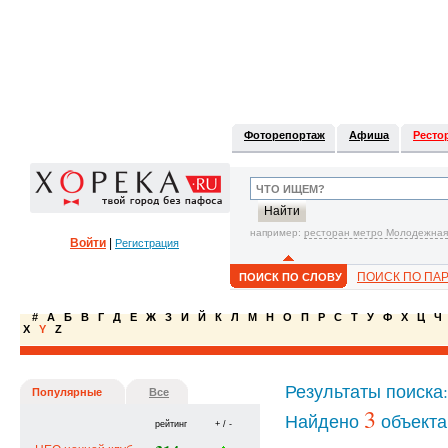
Фоторепортаж
Афиша
Ресто
например:
ресторан метро Молодежная
Войти
|
Регистрация
ПОИСК ПО ПА
ПОИСК ПО СЛОВУ
#
А
Б
В
Г
Д
Е
Ж
З
И
Й
К
Л
М
Н
О
П
Р
С
Т
У
Ф
Х
Ц
Ч
X
Y
Z
Результаты поиска
Популярные
Все
3
Найдено
объекта
рейтинг
+ / -