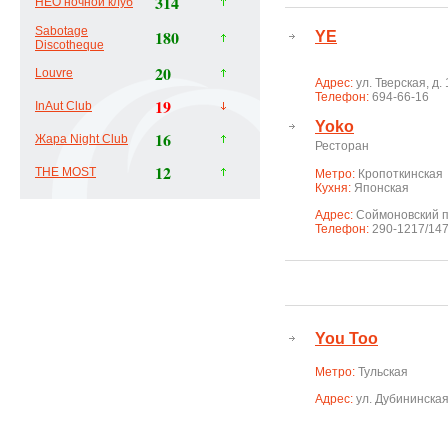
314
НЕО ночной клуб
Sabotage
180
YE
Discotheque
20
Louvre
Адрес:
ул. Тверская, д. 
Телефон:
694-66-16
19
InAut Club
Yoko
16
Жара Night Club
Ресторан
12
THE MOST
Метро:
Кропоткинская
Кухня:
Японская
Адрес:
Соймоновский п
Телефон:
290-1217/14
You Too
Метро:
Тульская
Адрес:
ул. Дубининская