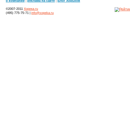
|
|
о компании
реклама на сайте
Блог Хорьков
©2007-2011
Хорека.ru
(495) 775-75-71 |
info@xopeka.ru