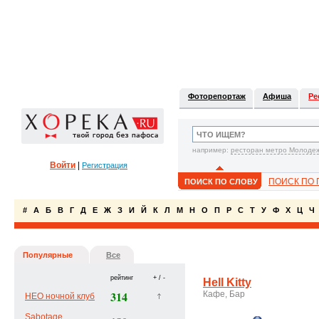
Фоторепортаж
Афиша
Ре
например:
ресторан метро Молоде
Войти
|
Регистрация
ПОИСК ПО 
ПОИСК ПО СЛОВУ
#
А
Б
В
Г
Д
Е
Ж
З
И
Й
К
Л
М
Н
О
П
Р
С
Т
У
Ф
Х
Ц
Ч
Популярные
Все
рейтинг
+ / -
Hell Kitty
314
Кафе, Бар
НЕО ночной клуб
Sabotage