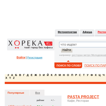
Фоторепортаж
Афиша
Ресто
например:
ресторан метро Молодежная
Войти
|
Регистрация
ПОИСК ПО ПА
ПОИСК ПО СЛОВУ
#
А
Б
В
Г
Д
Е
Ж
З
И
Й
К
Л
М
Н
О
П
Р
С
Т
У
Ф
Х
Ц
Ч
X
Y
Z
Популярные
Все
PASTA PROJECT
рейтинг
+ / -
Кафе, Ресторан