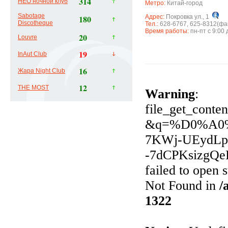
314
НЕО ночной клуб
Метро:
Китай-город
Sabotage
180
Адрес:
Покровка ул., 1
Discotheque
Тел.:
628-6767, 625-8312(фа
Время работы:
пн-пт с 9:00
20
Louvre
19
InAut Club
16
Жара Night Club
12
THE MOST